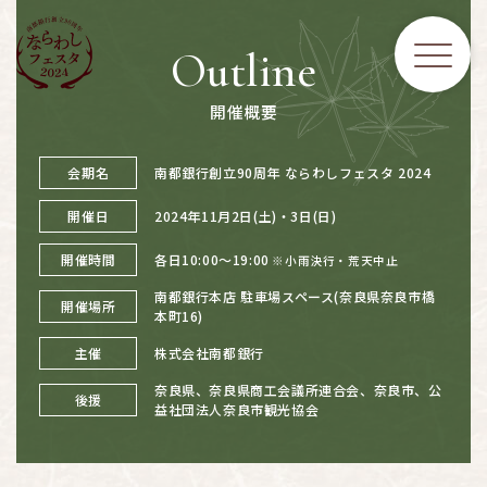
Outline
開催概要
南都銀行創立90周年 ならわしフェスタ 2024
会期名
2024年11月2日(土)・3日(日)
開催日
各日10:00〜19:00
開催時間
※小雨決行・荒天中止
南都銀行本店 駐車場スペース(奈良県奈良市橋
開催場所
本町16)
株式会社南都銀行
主催
奈良県、奈良県商工会議所連合会、奈良市、公
後援
益社団法人奈良市観光協会